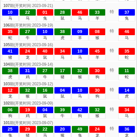
107
期(开奖时间:2023-09-21)
特
10
22
01
28
46
33
37
马
马
兔
鼠
马
羊
兔
106
期(开奖时间:2023-09-19)
特
35
27
10
38
09
08
46
蛇
牛
马
虎
羊
猴
马
105
期(开奖时间:2023-09-16)
特
41
24
40
34
10
45
35
猪
龙
鼠
马
马
羊
蛇
104
期(开奖时间:2023-09-14)
特
38
31
27
17
32
30
11
虎
鸡
牛
猪
猴
狗
蛇
103
期(开奖时间:2023-09-12)
特
12
32
16
04
10
30
14
龙
猴
鼠
鼠
马
狗
虎
102
期(开奖时间:2023-09-09)
特
06
19
04
39
42
32
34
狗
鸡
鼠
牛
狗
猴
马
101
期(开奖时间:2023-09-07)
特
25
29
22
20
49
24
36
兔
猪
马
猴
兔
龙
龙