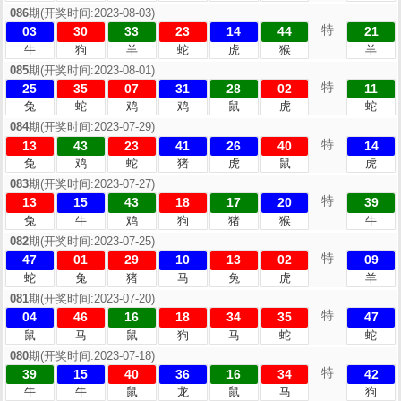
086
期(开奖时间:2023-08-03)
特
03
30
33
23
14
44
21
牛
狗
羊
蛇
虎
猴
羊
085
期(开奖时间:2023-08-01)
特
25
35
07
31
28
02
11
兔
蛇
鸡
鸡
鼠
虎
蛇
084
期(开奖时间:2023-07-29)
特
13
43
23
41
26
40
14
兔
鸡
蛇
猪
虎
鼠
虎
083
期(开奖时间:2023-07-27)
特
13
15
43
18
17
20
39
兔
牛
鸡
狗
猪
猴
牛
082
期(开奖时间:2023-07-25)
特
47
01
29
10
13
02
09
蛇
兔
猪
马
兔
虎
羊
081
期(开奖时间:2023-07-20)
特
04
46
16
18
34
35
47
鼠
马
鼠
狗
马
蛇
蛇
080
期(开奖时间:2023-07-18)
特
39
15
40
36
16
34
42
牛
牛
鼠
龙
鼠
马
狗