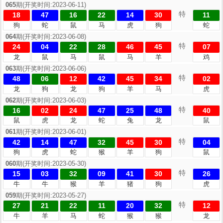
065
期(开奖时间:2023-06-11)
特
18
47
16
22
14
30
11
狗
蛇
鼠
马
虎
狗
蛇
064
期(开奖时间:2023-06-08)
特
24
04
22
28
46
45
07
龙
鼠
马
鼠
马
羊
鸡
063
期(开奖时间:2023-06-06)
特
48
06
12
42
45
34
02
龙
狗
龙
狗
羊
马
虎
062
期(开奖时间:2023-06-03)
特
16
02
24
47
25
48
40
鼠
虎
龙
蛇
兔
龙
鼠
061
期(开奖时间:2023-06-01)
特
42
14
47
32
45
30
04
狗
虎
蛇
猴
羊
狗
鼠
060
期(开奖时间:2023-05-30)
特
15
03
32
09
41
30
26
牛
牛
猴
羊
猪
狗
虎
059
期(开奖时间:2023-05-27)
特
27
21
22
11
20
32
12
牛
羊
马
蛇
猴
猴
龙