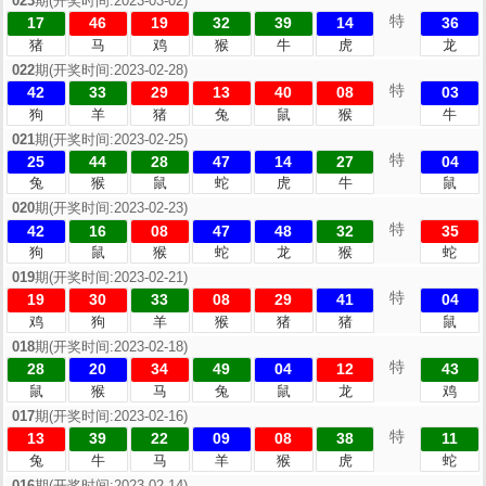
023
期(开奖时间:2023-03-02)
特
17
46
19
32
39
14
36
猪
马
鸡
猴
牛
虎
龙
022
期(开奖时间:2023-02-28)
特
42
33
29
13
40
08
03
狗
羊
猪
兔
鼠
猴
牛
021
期(开奖时间:2023-02-25)
特
25
44
28
47
14
27
04
兔
猴
鼠
蛇
虎
牛
鼠
020
期(开奖时间:2023-02-23)
特
42
16
08
47
48
32
35
狗
鼠
猴
蛇
龙
猴
蛇
019
期(开奖时间:2023-02-21)
特
19
30
33
08
29
41
04
鸡
狗
羊
猴
猪
猪
鼠
018
期(开奖时间:2023-02-18)
特
28
20
34
49
04
12
43
鼠
猴
马
兔
鼠
龙
鸡
017
期(开奖时间:2023-02-16)
特
13
39
22
09
08
38
11
兔
牛
马
羊
猴
虎
蛇
016
期(开奖时间:2023-02-14)