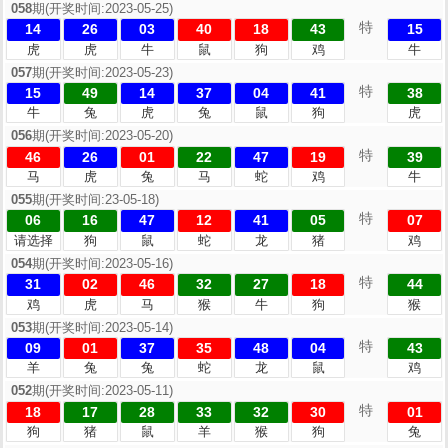
058
期(开奖时间:2023-05-25)
特
14
26
03
40
18
43
15
虎
虎
牛
鼠
狗
鸡
牛
057
期(开奖时间:2023-05-23)
特
15
49
14
37
04
41
38
牛
兔
虎
兔
鼠
狗
虎
056
期(开奖时间:2023-05-20)
特
46
26
01
22
47
19
39
马
虎
兔
马
蛇
鸡
牛
055
期(开奖时间:23-05-18)
特
06
16
47
12
41
05
07
请选择
狗
鼠
蛇
龙
猪
鸡
054
期(开奖时间:2023-05-16)
特
31
02
46
32
27
18
44
鸡
虎
马
猴
牛
狗
猴
053
期(开奖时间:2023-05-14)
特
09
01
37
35
48
04
43
羊
兔
兔
蛇
龙
鼠
鸡
052
期(开奖时间:2023-05-11)
特
18
17
28
33
32
30
01
狗
猪
鼠
羊
猴
狗
兔