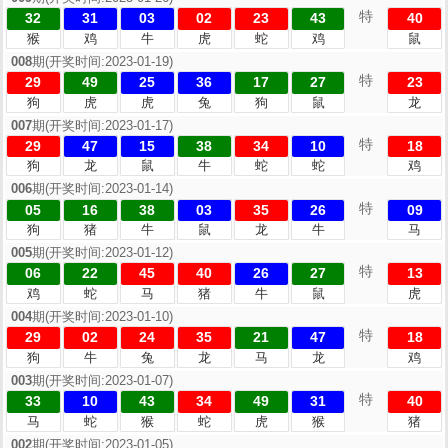
特
32
31
03
02
23
43
40
猴
鸡
牛
虎
蛇
鸡
鼠
008
期(开奖时间:2023-01-19)
特
29
49
25
36
17
27
23
狗
虎
虎
兔
狗
鼠
龙
007
期(开奖时间:2023-01-17)
特
29
47
15
38
34
10
18
狗
龙
鼠
牛
蛇
蛇
鸡
006
期(开奖时间:2023-01-14)
特
05
16
38
03
35
26
09
狗
猪
牛
鼠
龙
牛
马
005
期(开奖时间:2023-01-12)
特
06
22
45
40
26
27
13
鸡
蛇
马
猪
牛
鼠
虎
004
期(开奖时间:2023-01-10)
特
29
02
24
35
21
47
18
狗
牛
兔
龙
马
龙
鸡
003
期(开奖时间:2023-01-07)
特
33
10
43
34
49
31
40
马
蛇
猴
蛇
虎
猴
猪
002
期(开奖时间:2023-01-05)