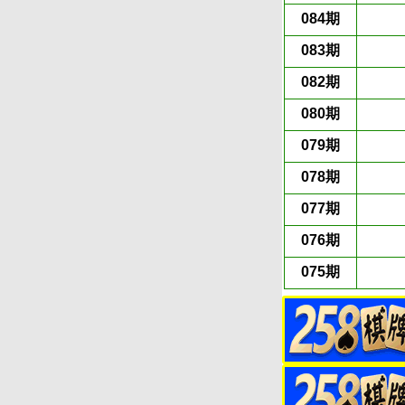
084期
083期
082期
080期
079期
078期
077期
076期
075期