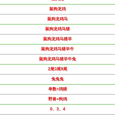
鼠狗龙鸡
鼠狗龙鸡马
鼠狗龙鸡马猪
鼠狗龙鸡马猪羊
鼠狗龙鸡马猪羊牛
鼠狗龙鸡马猪羊牛兔
2尾3尾9尾
兔兔兔
单数+鸡猪
野兽+狗鸡
0、3、4