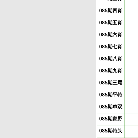
085期四肖
085期五肖
085期六肖
085期七肖
085期八肖
085期九肖
085期三尾
085期平特
085期单双
085期家野
085期特头