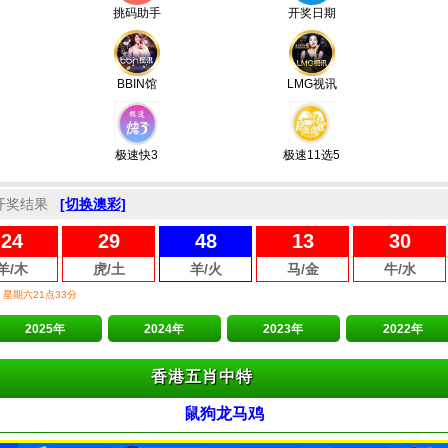
挑码助手
开奖日期
BBIN馆
LMG视讯
极速快3
极速11选5
2025年
2024年
2023年
2022年
香港五肖中特
鼠狗龙马鸡