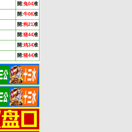
開:
兔04
准
開:
牛06
准
開:
狗21
准
開:
猪44
准
開:
鸡34
准
開:
猪44
准