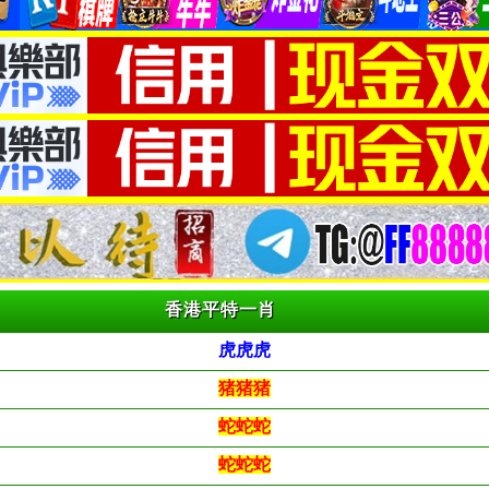
香港平特一肖
虎虎虎
猪猪猪
蛇蛇蛇
蛇蛇蛇