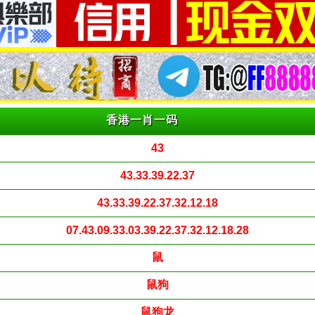
香港一肖一码
43
43.33.39.22.37
43.33.39.22.37.32.12.18
07.43.09.33.03.39.22.37.32.12.18.28
鼠
鼠狗
鼠狗龙