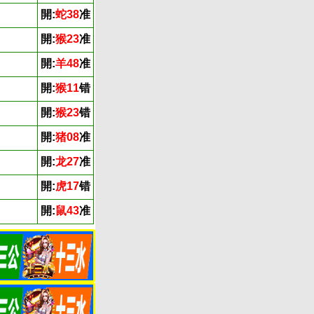
開:
蛇38
准
開:
猴23
准
開:
羊48
准
開:
猴11
错
開:
猴23
错
開:
猪08
准
開:
龙27
准
開:
虎17
错
開:
鼠43
准