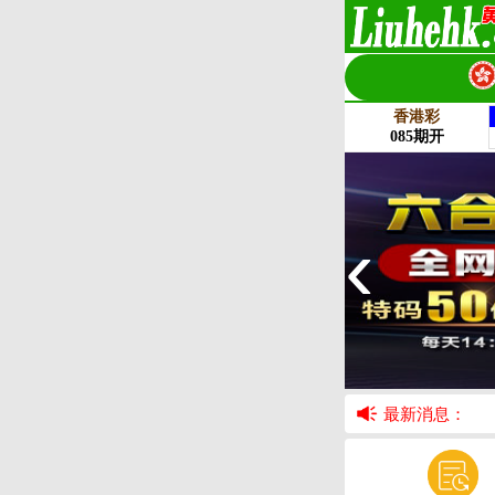
‹
最新消息：