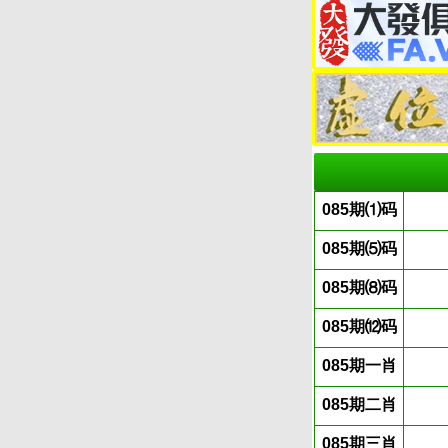
085期⑴码
085期⑸码
085期⑻码
085期⑿码
085期一肖
085期二肖
085期三肖