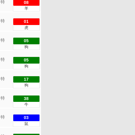
特
08
羊
特
01
虎
特
05
狗
特
05
狗
特
17
狗
特
38
牛
特
03
鼠