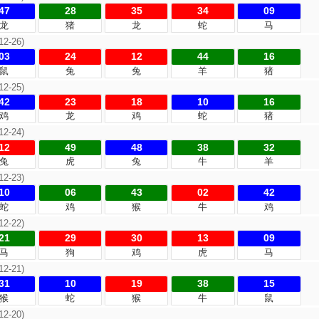
47
28
35
34
09
龙
猪
龙
蛇
马
2-26)
03
24
12
44
16
鼠
兔
兔
羊
猪
2-25)
42
23
18
10
16
鸡
龙
鸡
蛇
猪
2-24)
12
49
48
38
32
兔
虎
兔
牛
羊
2-23)
10
06
43
02
42
蛇
鸡
猴
牛
鸡
2-22)
21
29
30
13
09
马
狗
鸡
虎
马
2-21)
31
10
19
38
15
猴
蛇
猴
牛
鼠
2-20)