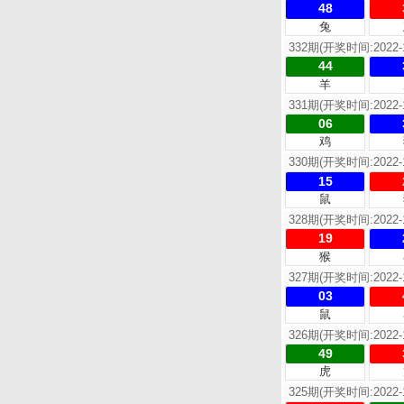
48
兔
332期(开奖时间:2022-1
44
羊
331期(开奖时间:2022-1
06
鸡
330期(开奖时间:2022-1
15
鼠
328期(开奖时间:2022-1
19
猴
327期(开奖时间:2022-1
03
鼠
326期(开奖时间:2022-1
49
虎
325期(开奖时间:2022-1