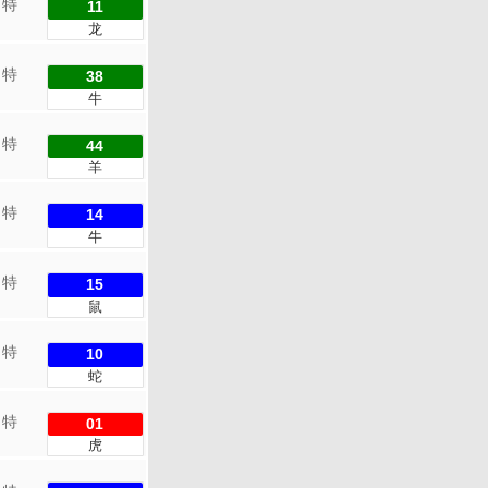
特
11
龙
特
38
牛
特
44
羊
特
14
牛
特
15
鼠
特
10
蛇
特
01
虎