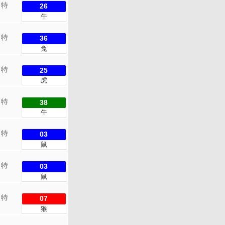
特
26
牛
特
36
兔
特
25
虎
特
38
牛
特
03
鼠
特
03
鼠
特
07
猴