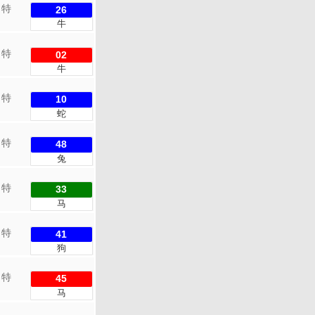
特
26
牛
特
02
牛
特
10
蛇
特
48
兔
特
33
马
特
41
狗
特
45
马