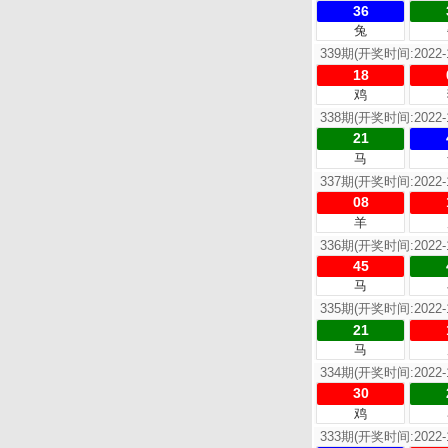
36
兔
339期(开奖时间:2022-1
18
鸡
338期(开奖时间:2022-1
21
马
337期(开奖时间:2022-1
08
羊
336期(开奖时间:2022-1
45
马
335期(开奖时间:2022-1
21
马
334期(开奖时间:2022-1
30
鸡
333期(开奖时间:2022-1