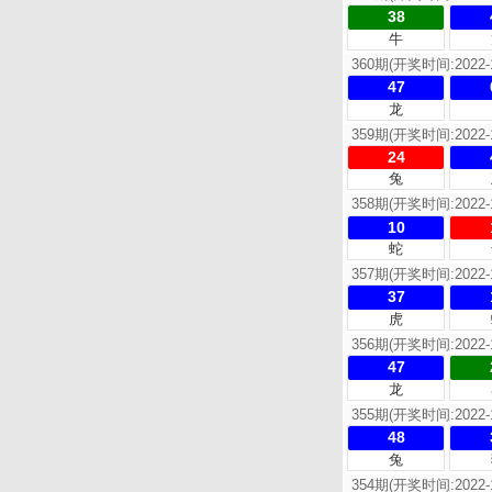
38
牛
360期(开奖时间:2022-1
47
龙
359期(开奖时间:2022-1
24
兔
358期(开奖时间:2022-1
10
蛇
357期(开奖时间:2022-1
37
虎
356期(开奖时间:2022-1
47
龙
355期(开奖时间:2022-1
48
兔
354期(开奖时间:2022-1