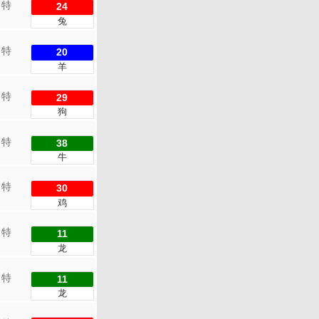
特
24
兔
特
20
羊
特
29
狗
特
38
牛
特
30
鸡
特
11
龙
特
11
龙